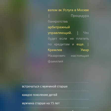
взлом вк Услуга в Москве
| Процедура
банкротства
арбитражный
управляющий
. | Что
будет если не платить
по кредитам и
еще
. |
Кремлев Умар
Назарович настоящая
фамилия
встречаться с мужчиной старше
каждое поколение детей
мужчина старше на 15 лет