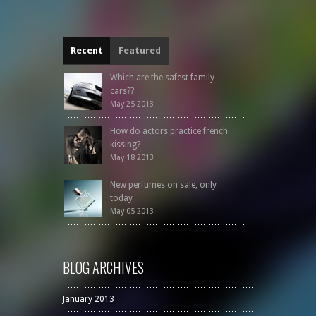
Recent
Featured
Which are the safest family
cars??
May 25 2013
How do actors practice french
kissing?
May 18 2013
New perfumes on sale, only
today
May 05 2013
BLOG ARCHIVES
January 2013