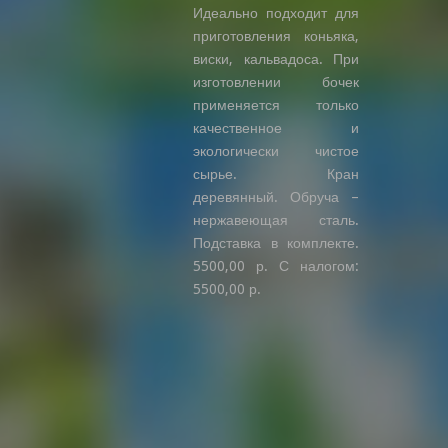
Идеально подходит для
приготовления коньяка,
виски, кальвадоса. При
изготовлении бочек
применяется только
качественное и
экологически чистое
сырье. Кран
деревянный. Обруча –
нержавеющая сталь.
Подставка в комплекте.
5500,00 р. С налогом:
5500,00 р.