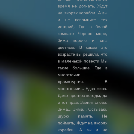
время не догнать, Ждут
на якорях корабли. А вы
и не вспомните тех
историй, Где в белой
комнате Черное море,
Зима короче и сны
цветные. В каком это
возрасте вы решили, Что
в маленькой повести Мы
такие большие, Где в
многоточии
драматургия. В
многоточии... Едва жива.
Даже прогноз погоды, да
и тот прав. Звенят слова.
Зима... Зима... Остываю,
щурю память. Не
поймать, Ждут на якорях
корабли. А вы и не