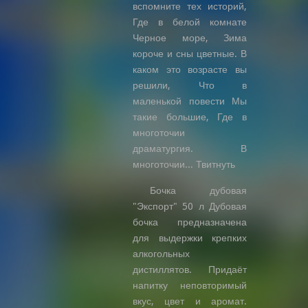
вспомните тех историй,
Где в белой комнате
Черное море, Зима
короче и сны цветные. В
каком это возрасте вы
решили, Что в
маленькой повести Мы
такие большие, Где в
многоточии
драматургия. В
многоточии... Твитнуть
Бочка дубовая
"Экспорт" 50 л Дубовая
бочка предназначена
для выдержки крепких
алкогольных
дистиллятов. Придаёт
напитку неповторимый
вкус, цвет и аромат.